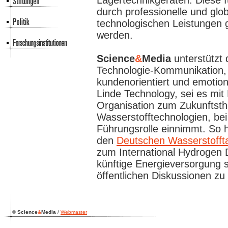
Lagertechnikgeräten. Diese 
durch professionelle und gl
technologischen Leistungen 
werden.
Science
&
Media
unterstützt 
Technologie-Kommunikation, 
kundenorientiert und emotion
Linde Technology, sei es mit
Organisation zum Zukunftst
Wasserstofftechnologien, bei
Führungsrolle einnimmt. So 
den
Deutschen Wasserstofft
zum International Hydrogen
künftige Energieversorgung s
öffentlichen Diskussionen zu
©
Science
&
Media
/
Webmaster