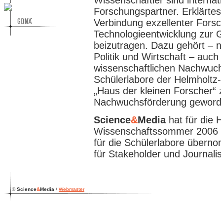
Wissenschaftler sind internat
Forschungspartner. Erklärtes Z
Verbindung exzellenter Fors
Technologieentwicklung zur 
beizutragen. Dazu gehört – 
Politik und Wirtschaft – auc
wissenschaftlichen Nachwuch
Schülerlabore der Helmholtz
„Haus der kleinen Forscher“ 
Nachwuchsförderung geword
Science
&
Media
hat für die
Wissenschaftssommer 2006 d
für die Schülerlabore über
für Stakeholder und Journalis
©
Science
&
Media
/
Webmaster