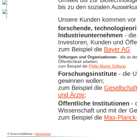
Umwelt bis zur Biotechnolog
bis zu den sozialen Auswirk
Unsere Kunden kommen vor a
forschende, technologieori
Industrieunternehmen
- die
Investoren, Kunden und Öffent
zum Beispiel die
Bayer AG
Stiftungen und Organisationen
- die an de
Öffentlichkeit arbeiten;
zum Beispiel die
Philip Morris Stiftung
Forschungsinstitute
- die U
gewinnen wollen;
zum Beispiel die
Gesellschaf
und Ärzte
;
Öffentliche Institutionen
- 
Wissenschaft und mit der Ges
zum Beispiel die
Max-Planck-
© Science&Media /
Webmaster